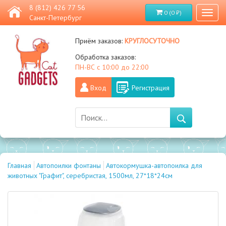
8 (812) 426 77 56
0 (0 ₽)
Toggl
Санкт-Петербург
naviga
круглосуточно
Приём заказов:
Обработка заказов:
ПН-ВС с 10:00 до 22:00
Вход
Регистрация
Главная
Автопоилки фонтаны
Автокормушка-автопоилка для
животных "Графит", серебристая, 1500мл, 27*18*24см