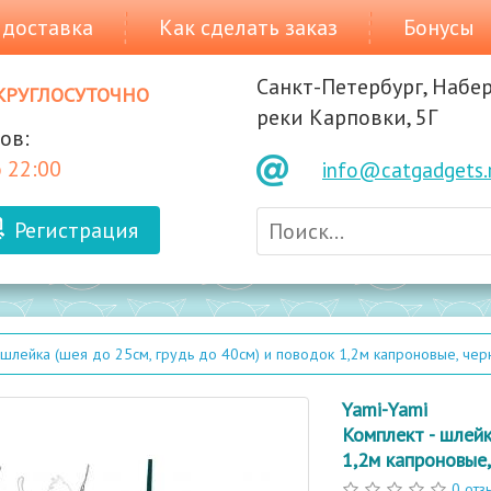
 доставка
Как сделать заказ
Бонусы
Санкт-Петербург, Набе
круглосуточно
реки Карповки, 5Г
ов:
 22:00
info@catgadgets.
Регистрация
 шлейка (шея до 25см, грудь до 40см) и поводок 1,2м капроновые, че
Yami-Yami
Комплект - шлейк
1,2м капроновые
0 отз