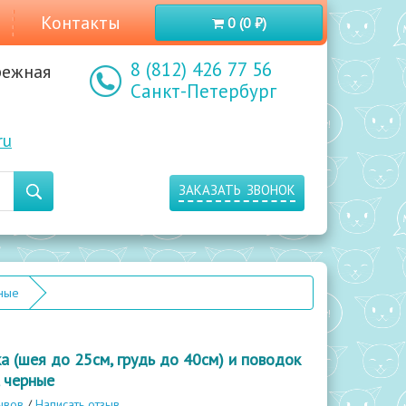
Контакты
0 (0 ₽)
8 (812) 426 77 56
режная
Санкт-Петербург
ru
заказать звонок
рные
а (шея до 25см, грудь до 40см) и поводок
, черные
ывов
/
Написать отзыв