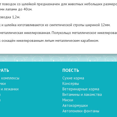
т поводок со шлейкой предназначен для животных небольших размеров
ми лапами до 40см.
оводка 1,2м.
 и шлейка изготавливаются из синтетической стропы шириной 12мм.
металлическая никелированная. Полукольцо металлическое никелирован
 оснащён никелированным литым металлическим карабином.
РАТЬ
ПОЕСТЬ
 комплексы
Сухие корма
чки
Консервы
 и лежанки
Ветеринарные корма
и
Витамины и лакомства
и
Миски
Автокормушки
Автопоилки фонтаны