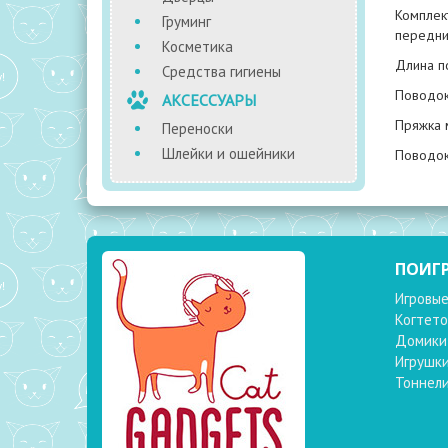
Комплек
Груминг
передни
Косметика
Длина п
Средства гигиены
Поводок
АКСЕССУАРЫ
Пряжка 
Переноски
Шлейки и ошейники
Поводок
ПОИГ
Игровые
Когтето
Домики
Игрушк
Тоннел