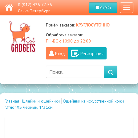
8 (812) 426 77 56
0 (0 ₽)
Toggl
Санкт-Петербург
naviga
круглосуточно
Приём заказов:
Обработка заказов:
ПН-ВС с 10:00 до 22:00
Вход
Регистрация
Главная
Шлейки и ошейники
Ошейник из искусственной кожи
"Этно" XS черный, 1*31см