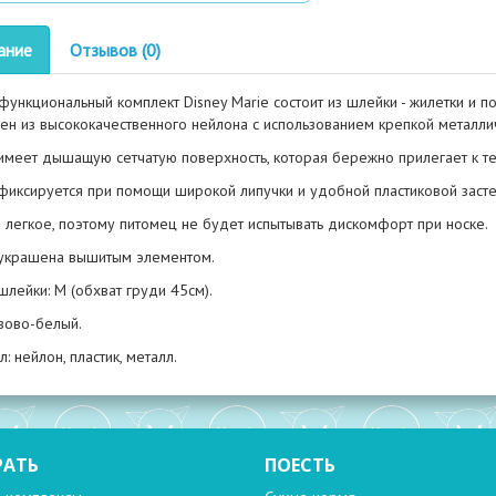
ание
Отзывов (0)
функциональный комплект Disney Marie состоит из шлейки - жилетки и п
лен из высококачественного нейлона с использованием крепкой металли
имеет дышащую сетчатую поверхность, которая бережно прилегает к те
фиксируется при помощи широкой липучки и удобной пластиковой засте
 легкое, поэтому питомец не будет испытывать дискомфорт при носке.
украшена вышитым элементом.
шлейки: M (обхват груди 45см).
зово-белый.
: нейлон, пластик, металл.
РАТЬ
ПОЕСТЬ