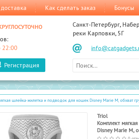
 доставка
Как сделать заказ
Бонусы
Санкт-Петербург, Набе
круглосуточно
реки Карповки, 5Г
ов:
 22:00
info@catgadgets.
Регистрация
ягкая шлейка-жилетка и подводок для кошек Disney Marie M, обхват г
Triol
Комплект мягкая
Disney Marie M, 
0 отз