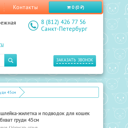
Контакты
0 (0 ₽)
8 (812) 426 77 56
режная
Санкт-Петербург
ru
заказать звонок
руди 45см
 шлейка-жилетка и подводок для кошек
обхват груди 45см
ывов
/
Написать отзыв