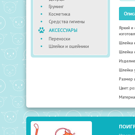
Груминг
Опис
Косметика
Средства гигиены
Яркий и 
АКСЕССУАРЫ
изготов
Переноски
Шлейка 
Шлейки и ошейники
Шлейка 
Изделие
Шлейка 
Размер 
Цвет: ро
Материал
ПОИГ