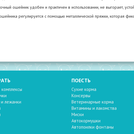
чный ошейник удобен и практичен в использовании, не выгорает, устой
ошейника регулируется с помощью металлической пряжки, которая фикси
РАТЬ
ПОЕСТЬ
 комплексы
Сухие корма
чки
Консервы
 и лежанки
Ветеринарные корма
и
Витамины и лакомства
и
Миски
Автокормушки
Автопоилки фонтаны