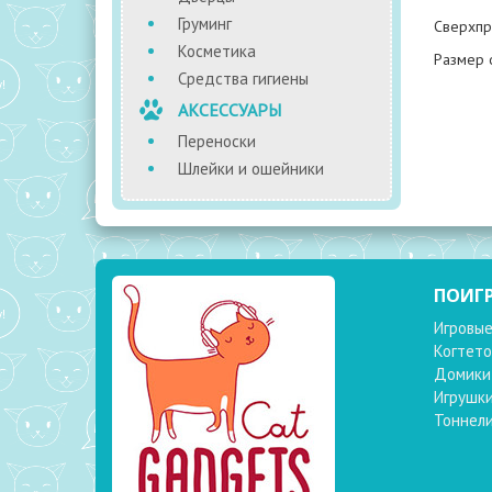
Груминг
Сверхпро
Косметика
Размер 
Средства гигиены
АКСЕССУАРЫ
Переноски
Шлейки и ошейники
ПОИГ
Игровые
Когтето
Домики
Игрушк
Тоннел