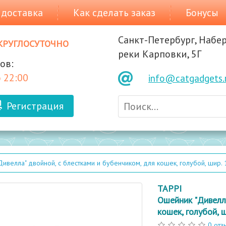
 доставка
Как сделать заказ
Бонусы
Санкт-Петербург, Набе
круглосуточно
реки Карповки, 5Г
ов:
 22:00
info@catgadgets.
Регистрация
ивелла" двойной, с блестками и бубенчиком, для кошек, голубой, шир.
TAPPI
Ошейник "Дивелла
кошек, голубой, 
0 отз