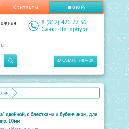
Контакты
0 (0 ₽)
8 (812) 426 77 56
режная
Санкт-Петербург
ru
заказать звонок
 10мм
" двойной, с блестками и бубенчиком, для
шир. 10мм
ывов
/
Написать отзыв