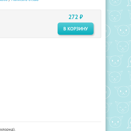
272 ₽
В КОРЗИНУ
лхлорид).