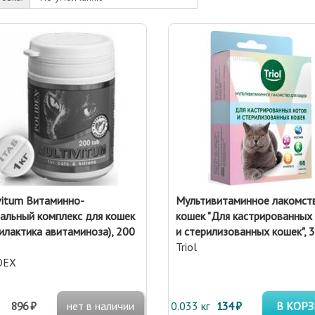
vitum Витаминно-
Мультивитаминное лакомст
альный комплекс для кошек
кошек "Для кастрированных
илактика авитаминоза), 200
и стерилизованных кошек", 3
Triol
DEX
т
896 ₽
нет в наличии
0.033 кг
134 ₽
В КОР