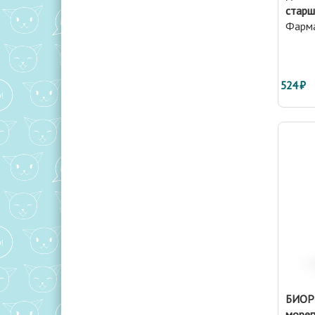
старш
Фарм
524 ₽
БИОР
мореп