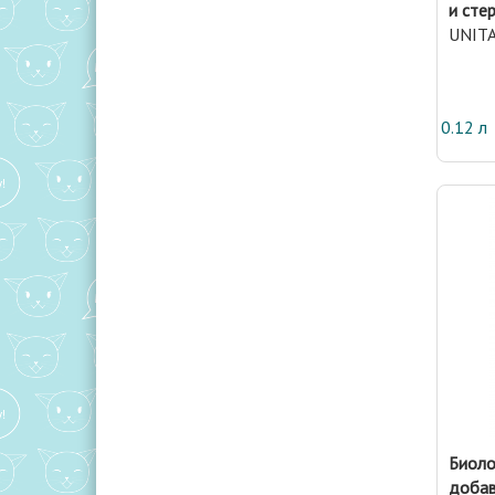
и сте
UNITA
0.12 л
Биоло
добав