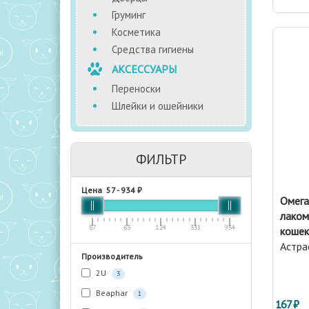
Груминг
Косметика
Средства гигиены
АКСЕССУАРЫ
Переноски
Шлейки и ошейники
ФИЛЬТР
Цена
57
-
934
₽
Омега
лаком
57
63
124
331
934
кошек
Астр
Производитель
2U
3
Beaphar
1
167 ₽