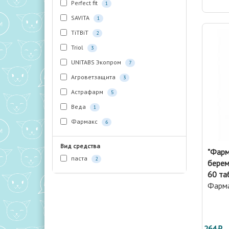
Perfect fit
1
SAVITA
1
TiTBiT
2
Triol
3
UNITABS Экопром
7
Агроветзащита
3
Астрафарм
5
Веда
1
Фармакс
6
Вид средства
"Фарм
паста
2
берем
60 та
Фарм
264 ₽