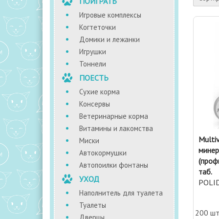
ПОИГРАТЬ
Игровые комплексы
Когтеточки
Домики и лежанки
Игрушки
Тоннели
ПОЕСТЬ
Сухие корма
Консервы
Ветеринарные корма
Витамины и лакомства
Multi
Миски
минер
Автокормушки
(проф
Автопоилки фонтаны
таб.
УХОД
POLI
Наполнитель для туалета
Туалеты
200 ш
Дверцы