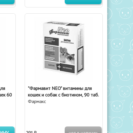
для
"Фармавит NEO" витамины для
шек 60
кошек и собак с биотином, 90 таб.
Фармакс
ЗИНУ
291 ₽
нет в наличии