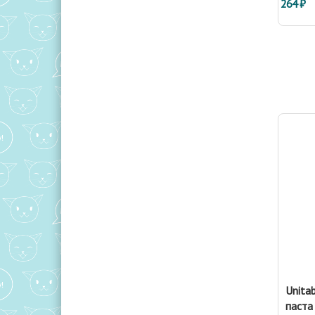
264 ₽
Unita
паста