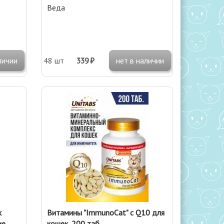
Веда
личии
48 шт
339 ₽
нет в наличии
к
Витамины "ImmunoCat" с Q10 для
ие
кошек, 200 таб.