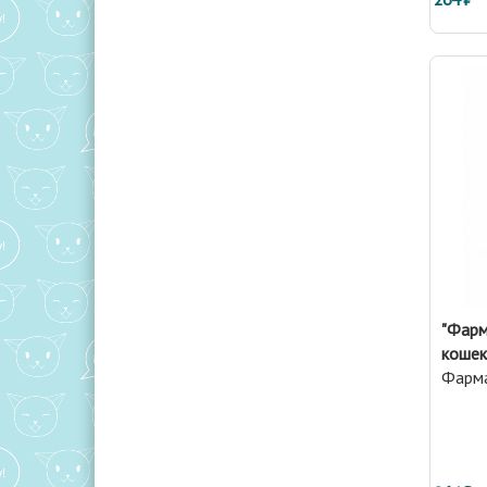
"Фарм
кошек
Фарм