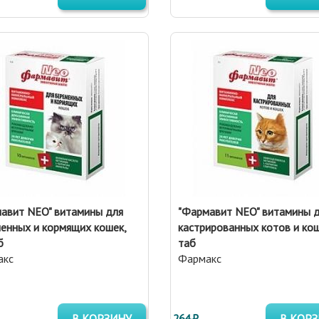
авит NEO" витамины для
"Фармавит NEO" витамины 
енных и кормящих кошек,
кастрированных котов и ко
б
таб
акс
Фармакс
В КОРЗИНУ
264 ₽
В КОР