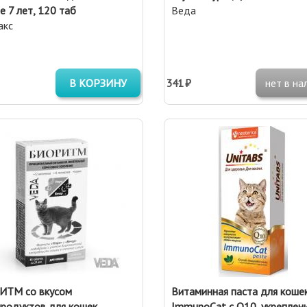
е 7 лет, 120 таб
Веда
акс
В КОРЗИНУ
341 ₽
нет в на
ИТМ со вкусом
Витаминная паста для коше
родуктов для кошек
ImmunoCat с Q10, укреплен