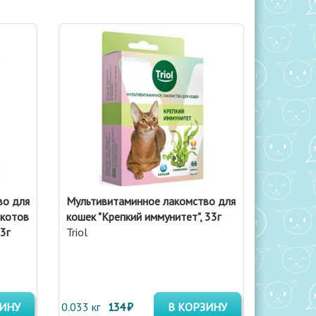
во для
Мультивитаминное лакомство для
 котов
кошек "Крепкий иммунитет", 33г
3г
Triol
ЗИНУ
0.033 кг
134 ₽
В КОРЗИНУ