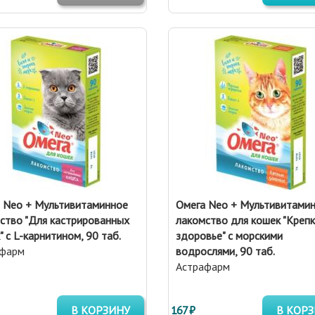
 Neo + Мультивитаминное
Омега Neo + Мультивитами
ство "Для кастрированных
лакомство для кошек "Креп
" с L-карнитином, 90 таб.
здоровье" с морскими
афарм
водрослями, 90 таб.
Астрафарм
В КОРЗИНУ
167 ₽
В КОР