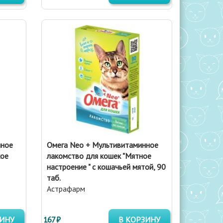
нное
Омега Neo + Мультивитаминное
кое
лакомство для кошек "Мятное
настроение " с кошачьей мятой, 90
таб.
Астрафарм
ЗИНУ
167 ₽
В КОРЗИНУ