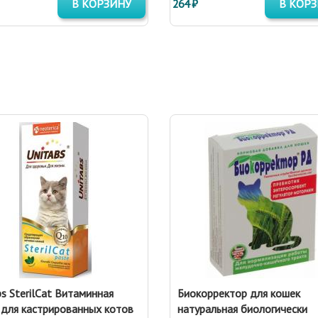
В КОРЗИНУ
264 ₽
В КОР
bs SterilCat Витаминная
Биокорректор для кошек
 для кастрированных котов
натуральная биологически