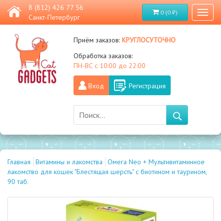
8 (812) 426 77 56
0 (0 ₽)
Toggl
Санкт-Петербург
naviga
круглосуточно
Приём заказов:
Обработка заказов:
ПН-ВС с 10:00 до 22:00
Вход
Регистрация
Главная
Витамины и лакомства
Омега Neo + Мультивитаминное
лакомство для кошек "Блестящая шерсть" с биотином и таурином,
90 таб.