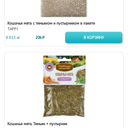
Кошачья мята с тимьяном и пустырником в пакете
TAPPI
0.015 кг
206 ₽
В КОРЗИНУ
Кошачья мята Тимьян + пустырник