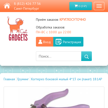
8 (812) 426 77 56
0 (0 ₽)
Toggl
Санкт-Петербург
naviga
круглосуточно
Приём заказов:
Обработка заказов:
ПН-ВС с 10:00 до 22:00
Вход
Регистрация
Главная
Груминг
Когтерез боковой малый 4*13 см (пакет) 181АP