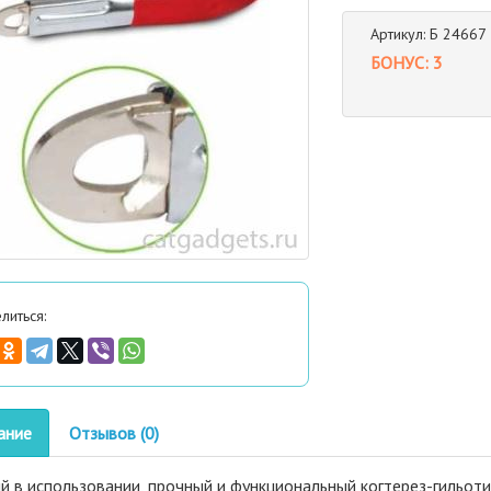
Артикул: Б 24667
БОНУС: 3
литься:
ание
Отзывов (0)
 в использовании, прочный и функциональный когтерез-гильотин