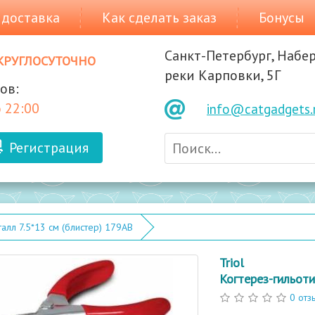
 доставка
Как сделать заказ
Бонусы
Санкт-Петербург, Набе
круглосуточно
реки Карповки, 5Г
ов:
 22:00
info@catgadgets.
Регистрация
талл 7.5*13 см (блистер) 179AB
Triol
Когтерез-гильоти
0 отз