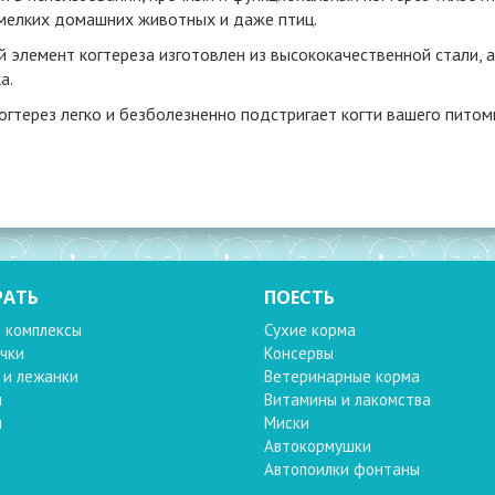
 мелких домашних животных и даже птиц.
 элемент когтереза изготовлен из высококачественной стали, а
а.
огтерез легко и безболезненно подстригает когти вашего пито
РАТЬ
ПОЕСТЬ
 комплексы
Сухие корма
чки
Консервы
 и лежанки
Ветеринарные корма
и
Витамины и лакомства
и
Миски
Автокормушки
Автопоилки фонтаны