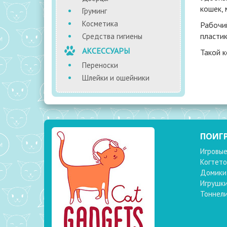
кошек,
Груминг
Косметика
Рабочий
пластик
Средства гигиены
АКСЕССУАРЫ
Такой к
Переноски
Шлейки и ошейники
ПОИГ
Игровые
Когтето
Домики
Игрушк
Тоннел