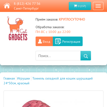
8 (812) 426 77 56
0 (0 ₽)
Toggl
Санкт-Петербург
naviga
круглосуточно
Приём заказов:
Обработка заказов:
ПН-ВС с 10:00 до 22:00
Вход
Регистрация
Главная
Игрушки
Тоннель складной для кошек шуршащий
24*50см, красный