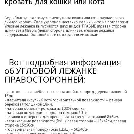
кровать для кошки или кота
Ведь благодаря этому элементу ваша кошка или кот получает свою
личную кровать. Свое укромное местечко, где их никто не потревожит.
Угловые лежанки выпускаются двух видов: ПРАВЫЕ (правая сторона
длиннее) и ЛЕВЫЕ (левая сторона длиннее). Угловые лежанки
выдерживают большой вес и подходят всем кошкам.
Вот подробная информация
об УГЛОВОЙ ЛЕЖАНКЕ
ПРАВОСТОРОННЕЙ:
- изготовлена из мебельного щита хвойных пород дерева толщиной
18мм.
- держатели «крупный кот» горизонтальной поверхности – фанера
березовая толщиной 18мм.
- материал обивки – рогожка из 100% хлопка.
- материал подложки – поролон толщиной 1см.
- вставки в отверстия для крепления на стену – алюминий 8х6мм.
- вертикальные поверхности (ВхШ): левая сторона – 15х42см, правая
сторона 15х50см.
- горизонтальная поверхность (ДхШ) – 50х40см.
- лежанка выдерживает нагрузку до 20кг.