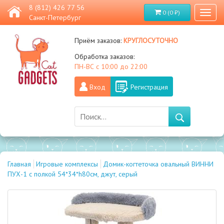
8 (812) 426 77 56
0 (0 ₽)
Toggl
Санкт-Петербург
naviga
круглосуточно
Приём заказов:
Обработка заказов:
ПН-ВС с 10:00 до 22:00
Вход
Регистрация
Главная
Игровые комплексы
Домик-когтеточка овальный ВИННИ
ПУХ-1 с полкой 54*34*h80см, джут, серый