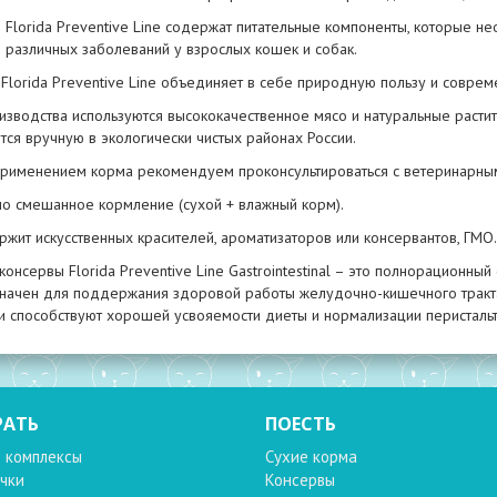
 Florida Preventive Line содержат питательные компоненты, которые 
я различных заболеваний у взрослых кошек и собак.
 Florida Preventive Line объединяет в себе природную пользу и совре
изводства используются высококачественное мясо и натуральные расти
ся вручную в экологически чистых районах России.
рименением корма рекомендуем проконсультироваться с ветеринарны
о смешанное кормление (сухой + влажный корм).
жит искусственных красителей, ароматизаторов или консервантов, ГМО.
онсервы Florida Preventive Line Gastrointestinal – это полнорационны
начен для поддержания здоровой работы желудочно-кишечного тракта
ки способствуют хорошей усвояемости диеты и нормализации перистальт
РАТЬ
ПОЕСТЬ
 комплексы
Сухие корма
чки
Консервы