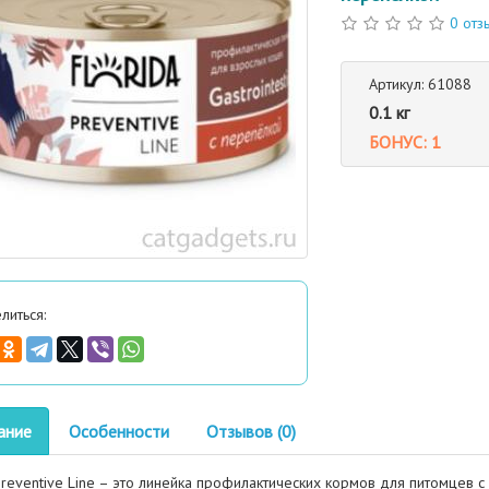
0 отз
Артикул: 61088
0.1 кг
БОНУС: 1
литься:
ание
Особенности
Отзывов (0)
Preventive Line – это линейка профилактических кормов для питомцев 