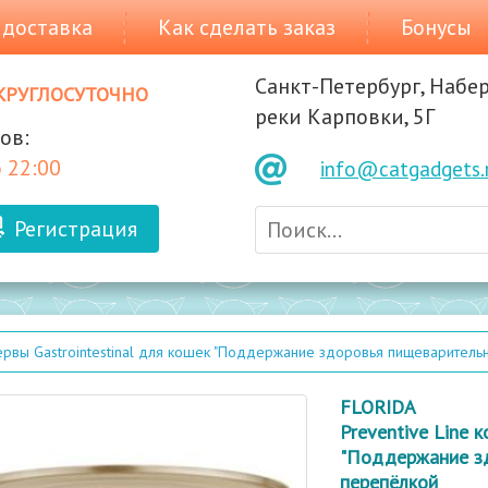
 доставка
Как сделать заказ
Бонусы
Санкт-Петербург, Набе
круглосуточно
реки Карповки, 5Г
ов:
 22:00
info@catgadgets.
Регистрация
сервы Gastrointestinal для кошек "Поддержание здоровья пищеваритель
FLORIDA
Preventive Line 
"Поддержание зд
перепёлкой