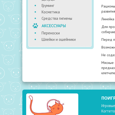
Груминг
Рационы
развити
Косметика
Средства гигиены
Линейка
АКСЕССУАРЫ
Для про
собирают
Переноски
Шлейки и ошейники
Перед п
Возможн
Не содер
Мясные к
предназ
клетчат
ПОИГ
Игровые
Когтето