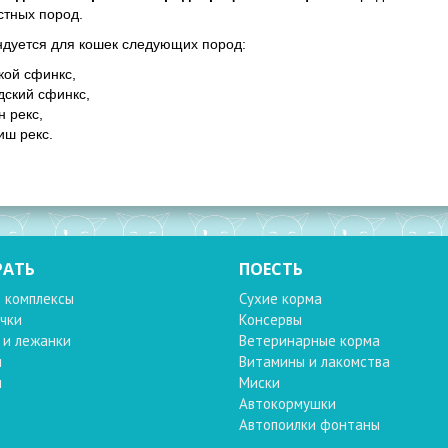
тных пород.
дуется для кошек следующих пород:
кой сфинкс,
дский сфинкс,
н рекс,
иш рекс.
РАТЬ
ПОЕСТЬ
 комплексы
Сухие корма
чки
Консервы
 и лежанки
Ветеринарные корма
и
Витамины и лакомства
и
Миски
Автокормушки
Автопоилки фонтаны