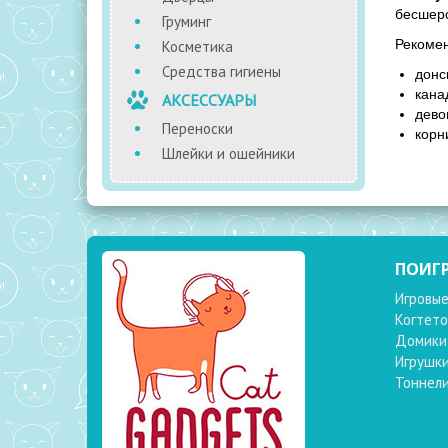
бесшерс
Груминг
Рекомен
Косметика
Средства гигиены
донс
кана
АКСЕССУАРЫ
дево
Переноски
корн
Шлейки и ошейники
ПОИГ
Игровые
Когтето
Домики
Игрушк
Тоннел