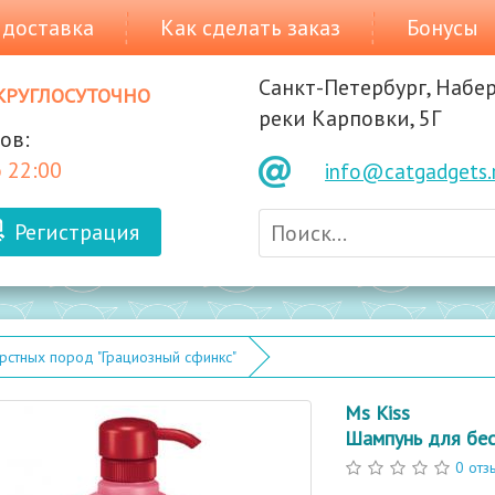
 доставка
Как сделать заказ
Бонусы
Санкт-Петербург, Набе
круглосуточно
реки Карповки, 5Г
ов:
 22:00
info@catgadgets.
Регистрация
стных пород "Грациозный сфинкс"
Ms Kiss
Шампунь для бес
0 отз