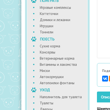
ПОИГРАТЬ
Игровые комплексы
Когтеточки
Домики и лежанки
Игрушки
Тоннели
ПОЕСТЬ
Сухие корма
Консервы
Ветеринарные корма
Витамины и лакомства
Миски
Поде
Автокормушки
Автопоилки фонтаны
УХОД
Наполнитель для туалета
Опис
Туалеты
Шампун
Дверцы