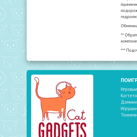
пшеничн
подорожн
гидролиз
Обменная
** Обрат
компоне
*** Подс
ПОИГ
Игровые
Когтето
Домики
Игрушк
Тоннел