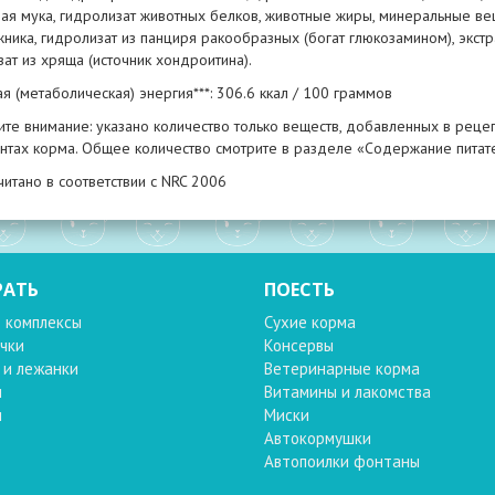
ая мука, гидролизат животных белков, животные жиры, минеральные вещ
ика, гидролизат из панциря ракообразных (богат глюкозамином), экстр
ат из хряща (источник хондроитина).
 (метаболическая) энергия***: 306.6 ккал / 100 граммов
ите внимание: указано количество только веществ, добавленных в рецеп
нтах корма. Общее количество смотрите в разделе «Содержание питат
читано в соответствии с NRC 2006
РАТЬ
ПОЕСТЬ
 комплексы
Сухие корма
чки
Консервы
 и лежанки
Ветеринарные корма
и
Витамины и лакомства
и
Миски
Автокормушки
Автопоилки фонтаны