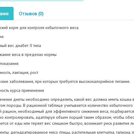
ание
Отзывов (0)
ский корм для контроля избыточного веса.
ия:
ный вес диабет II типа
ание веса в пределах нормы
показания:
ость, лактация, рост
ские заболевания, при которых требуется высококалорийное питание.
ность курса применения
ачения диеты необходимо определить, какой вес должна иметь кошка в
том породы. В рационной таблице учитывается количество избыточного 
й рацион, необходимый для эффективного снижения веса, подбирается
но контролировать, адаптируя объем порций таким образом, чтобы обес
ется от еды или теряет вес слишком быстро, возникает риск развития л
нты: дегидратированное мясо птицы, растительная клетчатка, тапиока, 