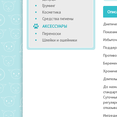
Груминг
Опис
Косметика
Средства гигиены
Диетиче
АКСЕССУАРЫ
Показан
Переноски
Избыточ
Шлейки и ошейники
Поддерж
Противо
Беременн
Хрониче
Длитель
До назн
стандар
Суточны
регуляр
отказыва
Ингредие