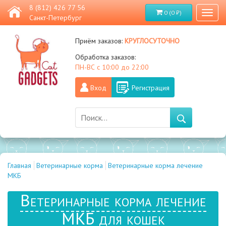
8 (812) 426 77 56
0 (0 ₽)
Toggl
Санкт-Петербург
naviga
круглосуточно
Приём заказов:
Обработка заказов:
ПН-ВС с 10:00 до 22:00
Вход
Регистрация
Главная
Ветеринарные корма
Ветеринарные корма лечение
МКБ
Ветеринарные корма лечение
МКБ для кошек