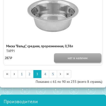
Миска "Вальд", средняя, прорезиненная, 0,38л
TAPPI
287 ₽
нет в наличии
1
2
3
4
5
Показано с 61 по
90
из 235 (всего 8 страниц)
Производители