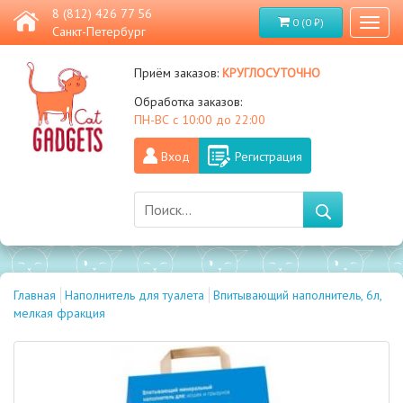
8 (812) 426 77 56
0 (0 ₽)
Toggl
Санкт-Петербург
naviga
круглосуточно
Приём заказов:
Обработка заказов:
ПН-ВС с 10:00 до 22:00
Вход
Регистрация
Главная
Наполнитель для туалета
Впитывающий наполнитель, 6л,
мелкая фракция