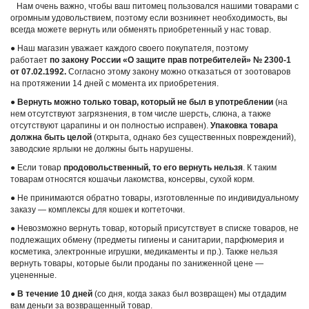
Нам очень важно, чтобы ваш питомец пользовался нашими товарами с
огромным удовольствием, поэтому если возникнет необходимость, вы
всегда можете вернуть или обменять приобретенный у нас товар.
● Наш магазин уважает каждого своего покупателя, поэтому
работает
по закону России «О защите прав потребителей» № 2300-1
от 07.02.1992.
Согласно этому закону можно отказаться от зоотоваров
на протяжении 14 дней с момента их приобретения.
●
Вернуть можно только товар, который не был в употреблении
(на
нем отсутствуют загрязнения, в том числе шерсть, слюна, а также
отсутствуют царапины и он полностью исправен).
Упаковка товара
должна быть целой
(открыта, однако без существенных повреждений),
заводские ярлыки не должны быть нарушены.
● Если товар
продовольственный, то его вернуть нельзя
. К таким
товарам относятся кошачьи лакомства, консервы, сухой корм.
● Не принимаются обратно товары, изготовленные по индивидуальному
заказу — комплексы для кошек и когтеточки.
● Невозможно вернуть товар, который присутствует в списке товаров, не
подлежащих обмену (предметы гигиены и санитарии, парфюмерия и
косметика, электронные игрушки, медикаменты и пр.). Также нельзя
вернуть товары, которые были проданы по заниженной цене —
уцененные.
●
В течение 10 дней
(со дня, когда заказ был возвращен) мы отдадим
вам деньги за возвращенный товар.