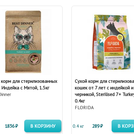
 корм для стерилизованных
Сухой корм для стерилизов
 Индейка с Мятой, 1.5кг
кошек от 7 лет с индейкой и
Dinner
черникой, Sterilised 7+ Turkey
0.4кг
FLORIDA
1836 ₽
В КОРЗИНУ
0.4 кг
289 ₽
В КОР