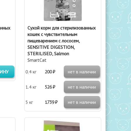
анных
Сухой корм для стерилизованных
кошек с чувствительным
пищеварением с лососем,
SENSITIVE DIGESTION,
STERILISED, Salmon
SmartCat
ЗИНУ
0.4 кг
200 ₽
нет в наличии
1.4 кг
526 ₽
нет в наличии
5 кг
1739 ₽
нет в наличии