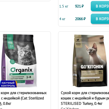
1.5 кг
921 ₽
В КОР
4 кг
2066 ₽
В КОР
 корм для стерилизованных
Сухой корм для стерилизов
с индейкой (Cat Sterilized
кошек с индейкой и бурым р
), 0.8кг
STERILISED Turkey, 0.4кг
ix
Go`Kitchen