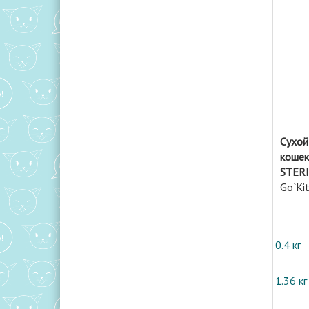
Сухой
кошек
STERI
Go`Ki
0.4 кг
1.36 кг