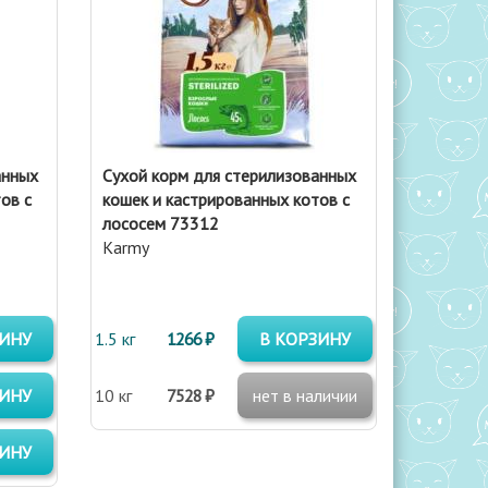
анных
Сухой корм для стерилизованных
ов с
кошек и кастрированных котов с
лососем 73312
Karmy
ЗИНУ
1.5 кг
1266 ₽
В КОРЗИНУ
ЗИНУ
10 кг
7528 ₽
нет в наличии
ЗИНУ