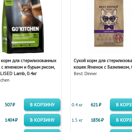
 корм для стерилизованных
Сухой корм для стерилизов
 с ягненком и бурым рисом,
кошек Ягненок с Базиликом, 
LISED Lamb, 0.4кг
Best Dinner
tchen
507 ₽
В КОРЗИНУ
0.4 кг
621 ₽
В КОР
1404 ₽
В КОРЗИНУ
1.5 кг
1836 ₽
В КОР