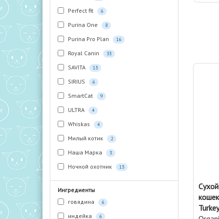
Perfect fit
6
Purina One
8
Purina Pro Plan
16
Royal Canin
33
SAVITA
13
SIRIUS
6
SmartCat
9
ULTRA
4
Whiskas
4
Милый котик
2
Наша Марка
3
Ночной охотник
13
Сухой
Ингредиенты
кошек 
говядина
6
Turkey
индейка
6
Organ