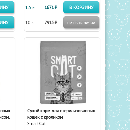
ЗИНУ
1.5 кг
1671 ₽
В КОРЗИНУ
ЗИНУ
10 кг
7913 ₽
нет в наличии
анных
Сухой корм для стерилизованных
исом,
кошек с кроликом
SmartCat