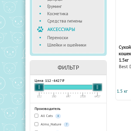
Груминг
Косметика
Средства гигиены
АКСЕССУАРЫ
Переноски
Шлейки и ошейники
Сухой
кошек
1.5кг
Best 
ФИЛЬТР
Цена
112
-
6427
₽
1.5 кг
112
160
647
2320
6427
Производитель
All Cats
4
Almo_Nature
7