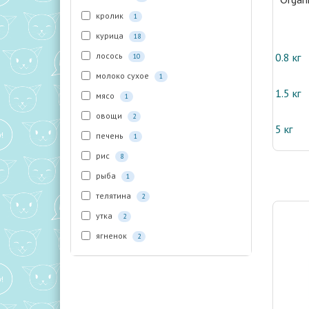
кролик
1
курица
18
лосось
0.8 кг
10
молоко сухое
1
1.5 кг
мясо
1
овощи
2
5 кг
печень
1
рис
8
рыба
1
телятина
2
утка
2
ягненок
2