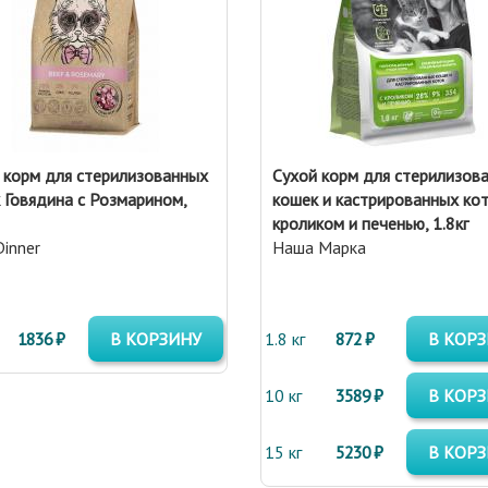
 корм для стерилизованных
Сухой корм для стерилизов
 Говядина с Розмарином,
кошек и кастрированных кот
кроликом и печенью, 1.8кг
Dinner
Наша Марка
1836 ₽
В КОРЗИНУ
1.8 кг
872 ₽
В КОР
10 кг
3589 ₽
В КОР
15 кг
5230 ₽
В КОР