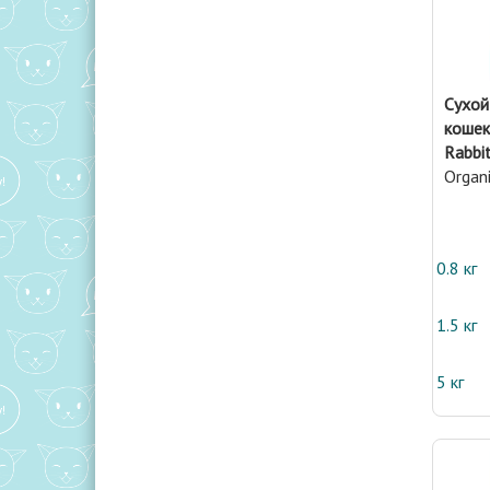
Сухой
кошек 
Rabbit
Organ
0.8 кг
1.5 кг
5 кг