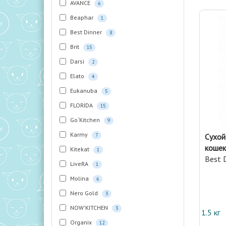
AVANCE
6
Beaphar
1
Best Dinner
8
Brit
15
Darsi
2
Elato
4
Eukanuba
5
FLORIDA
15
Go`Kitchen
9
Karmy
7
Сухой
кошек
Kitekat
1
Best 
LiveRA
1
Molina
6
Nero Gold
3
NOW'KITCHEN
3
1.5 кг
Organix
12