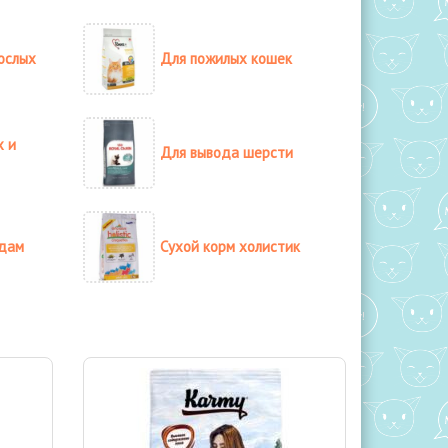
ослых
Для пожилых кошек
х и
Для вывода шерсти
одам
Сухой корм холистик