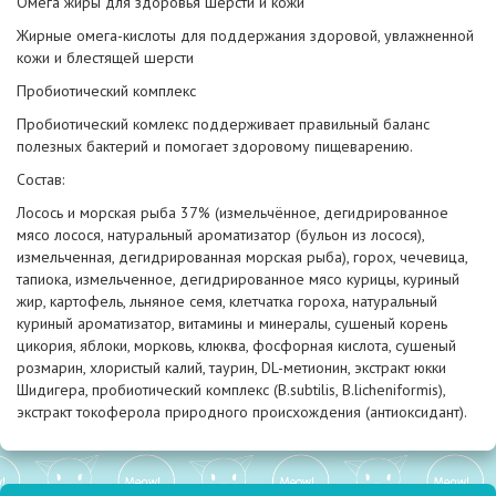
Омега жиры для здоровья шерсти и кожи
Жирные омега-кислоты для поддержания здоровой, увлажненной
кожи и блестящей шерсти
Пробиотический комплекс
Пробиотический комлекс поддерживает правильный баланс
полезных бактерий и помогает здоровому пищеварению.
Состав:
Лосось и морская рыба 37% (измельчённое, дегидрированное
мясо лосося, натуральный ароматизатор (бульон из лосося),
измельченная, дегидрированная морская рыба), горох, чечевица,
тапиока, измельченное, дегидрированное мясо курицы, куриный
жир, картофель, льняное семя, клетчатка гороха, натуральный
куриный ароматизатор, витамины и минералы, сушеный корень
цикория, яблоки, морковь, клюква, фосфорная кислота, сушеный
розмарин, хлористый калий, таурин, DL-метионин, экстракт юкки
Шидигера, пробиотический комплекс (B.subtilis, B.licheniformis),
экстракт токоферола природного происхождения (антиоксидант).