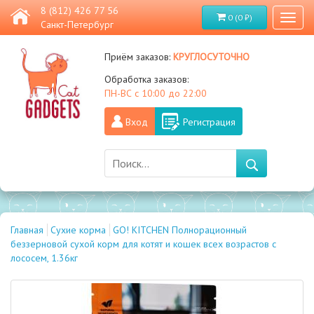
8 (812) 426 77 56
0 (0 ₽)
Toggl
Санкт-Петербург
naviga
круглосуточно
Приём заказов:
Обработка заказов:
ПН-ВС с 10:00 до 22:00
Вход
Регистрация
Главная
Сухие корма
GO! KITCHEN Полнорационный
беззерновой сухой корм для котят и кошек всех возрастов с
лососем, 1.36кг