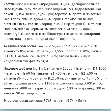
Состав
: Мясо и мясные ингредиенты 45,4% (дегидрированное
мясо курицы 26%, свежее мясо индейки 15%, гидролизованная
печень 4,4%), ячмень, бурый рис, гороховый протеин, животный
жир, горох, пивные дрожжи, минералы, свекловичный жом,
витамины (в т.ч. холина хлорид), рыбий жир, таурин, DL-метионин,
морковь, яблоко, черника, льняное семя, клюква, цикорий,
зеленогубый моллюск, юкка Шидигера, глюкозамин, хондроитин,
антиоксиданты (в т.ч. натуральные токоферолы).
Аналитический состав
: Белок 31%; жир 13%; клетчатка 3,20%;
влажность 8%; зола 8%; кальций 1,55%; фосфор 1,18%; магний
0,12%; Омега-6 3%; Омега-3 0,6%; глюкозамин 28 мг/кг;
хондроитин сульфат 98 мг/кг.
Пищевые добавки
(на 1 кг): Витамин A 10000 МЕ; витамин D3 1000
МЕ; витамин Е 60 МЕ; витамин B1 7,00 мг; витамин В2 5,00 мг;
витамин B6 4,00 мг; витамин B12 30 мкг; ниацинамид 45 мг; биотин
90 мкг; фолиевая кислота 1100 мкг; холина хлорид 3300 мг; DL-
метионин 3000 мг; таурин 2000 мг; цинк 100 мг; марганец 7,00 мг;
железо 90 мг; медь 7,00 мг.
Энергетическая ценность
: 3763 ккал/кг; 15,74 МДж/кг.