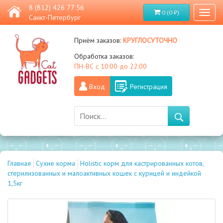
8 (812) 426 77 56
0 (0 ₽)
Toggl
Санкт-Петербург
naviga
круглосуточно
Приём заказов:
Обработка заказов:
ПН-ВС с 10:00 до 22:00
Вход
Регистрация
Главная
Сухие корма
Holistic корм для кастрированных котов,
стерилизованных и малоактивных кошек с курицей и индейкой
1,5кг