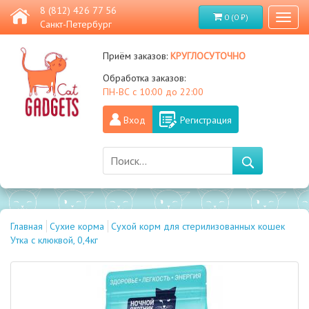
8 (812) 426 77 56
0 (0 ₽)
Toggl
Санкт-Петербург
naviga
круглосуточно
Приём заказов:
Обработка заказов:
ПН-ВС с 10:00 до 22:00
Вход
Регистрация
Главная
Сухие корма
Сухой корм для стерилизованных кошек
Утка с клюквой, 0,4кг