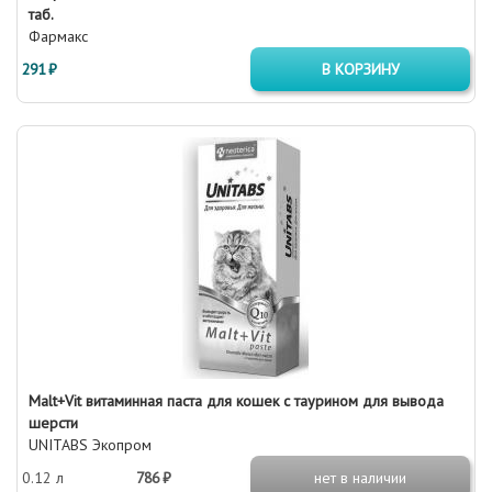
таб.
Фармакс
291 ₽
В КОРЗИНУ
Malt+Vit витаминная паста для кошек с таурином для вывода
шерсти
UNITABS Экопром
0.12 л
786 ₽
нет в наличии