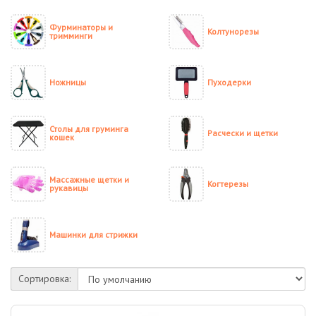
Фурминаторы и
Колтунорезы
тримминги
Ножницы
Пуходерки
Столы для груминга
Расчески и щетки
кошек
Массажные щетки и
Когтерезы
рукавицы
Машинки для стрижки
Сортировка: