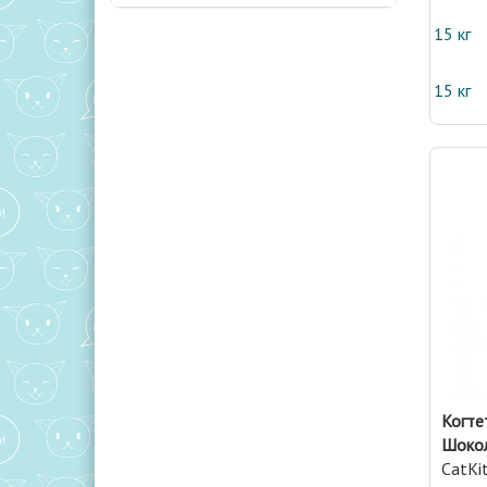
15 кг
15 кг
Когте
Шокол
CatKi