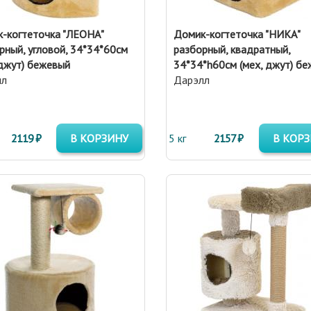
-когтеточка "ЛЕОНА"
Домик-когтеточка "НИКА"
рный, угловой, 34*34*60см
разборный, квадратный,
 джут) бежевый
34*34*h60см (мех, джут) б
лл
Дарэлл
2119 ₽
В КОРЗИНУ
5 кг
2157 ₽
В КОР