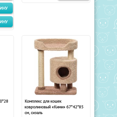
ЗИНУ
ЗИНУ
80*28
Комплекс для кошек
ковролиновый «Кими» 67*42*85
см, сизаль