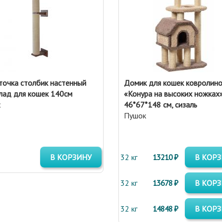
точка столбик настенный
Домик для кошек ковролин
ад для кошек 140см
«Конура на высоких ножках
t
46*67*148 см, сизаль
Пушок
В КОРЗИНУ
32 кг
13210 ₽
В КОР
32 кг
13678 ₽
В КОР
32 кг
14848 ₽
В КОР