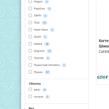
Hagen
1
Papillon
5
TAPPI
1
Triol
27
Yami-Yami
7
ZooM
1
Когте
Гамма
28
Шокол
Дарэлл
CatKi
27
Зооник
1
Пушистый питомец
1
Пушок
57
6250 ₽
Обмотка
джут
6
сизаль
5
Вид