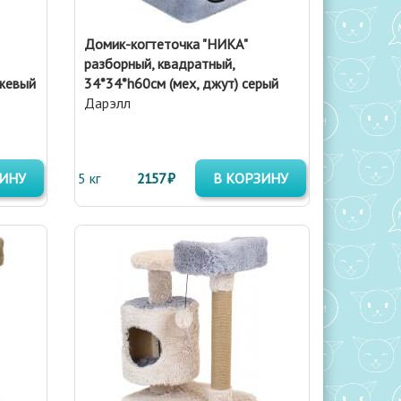
Домик-когтеточка "НИКА"
разборный, квадратный,
ежевый
34*34*h60см (мех, джут) серый
Дарэлл
ЗИНУ
5 кг
2157 ₽
В КОРЗИНУ