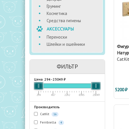
Груминг
Косметика
Средства гигиены
АКСЕССУАРЫ
Переноски
Шлейки и ошейники
Фигур
Натур
CatKi
ФИЛЬТР
Цена
294
-
23049
₽
5200 ₽
294
467
2242
8345
23049
Производитель
CatKit
16
Ferribiella
4