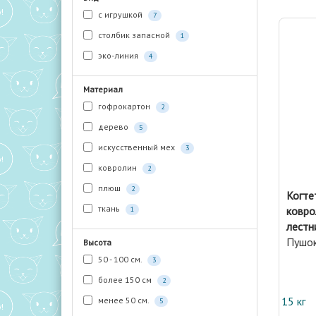
с игрушкой
7
столбик запасной
1
эко-линия
4
Материал
гофрокартон
2
дерево
5
искусственный мех
3
ковролин
2
плюш
2
Когте
ткань
ковро
1
лестн
Пушо
Высота
50 - 100 см.
3
более 150 см
2
15 кг
менее 50 см.
5