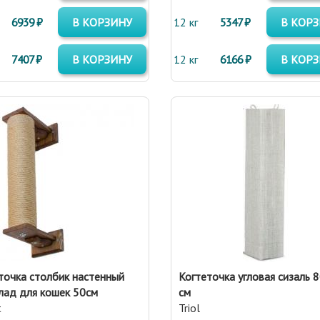
6939 ₽
В КОРЗИНУ
12 кг
5347 ₽
В КОР
7407 ₽
В КОРЗИНУ
12 кг
6166 ₽
В КОР
точка столбик настенный
Когтеточка угловая сизаль 
ад для кошек 50см
см
t
Triol