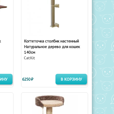
к
Когтеточка столбик настенный
Натуральное дерево для кошек
140см
CatKit
ЗИНУ
6250 ₽
В КОРЗИНУ