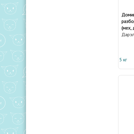
Домик
разбо
(мех,
Дарэ
5 кг