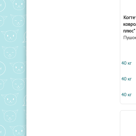
Когте
ковро
плюс"
Пушо
40 кг
40 кг
40 кг