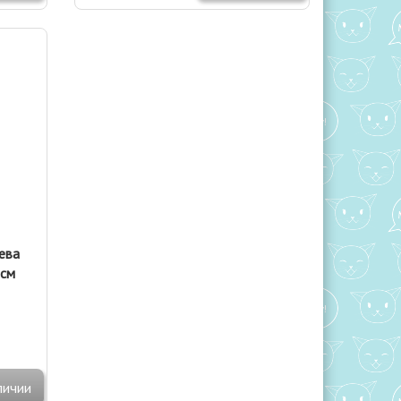
ева
 см
личии