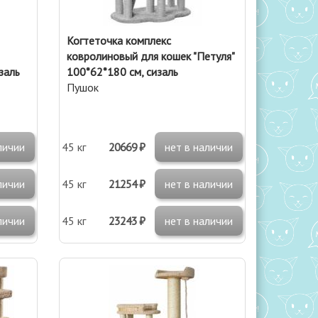
Когтеточка комплекс
ковролиновый для кошек "Петуля"
заль
100*62*180 см, сизаль
Пушок
личии
45 кг
20669 ₽
нет в наличии
личии
45 кг
21254 ₽
нет в наличии
личии
45 кг
23243 ₽
нет в наличии