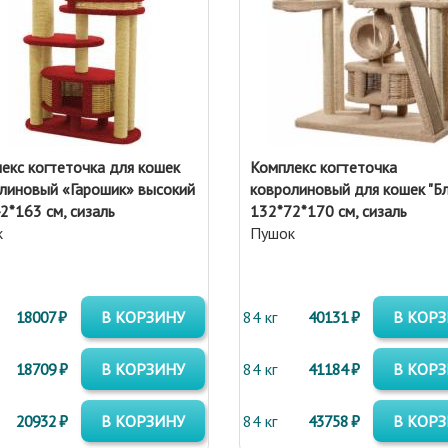
екс когтеточка для кошек
Комплекс когтеточка
линовый «Гарошик» высокий
ковролиновый для кошек "Б
2*163 см, сизаль
132*72*170 см, сизаль
к
Пушок
18007 ₽
В КОРЗИНУ
84 кг
40131 ₽
В КОР
18709 ₽
В КОРЗИНУ
84 кг
41184 ₽
В КОР
20932 ₽
В КОРЗИНУ
84 кг
43758 ₽
В КОР