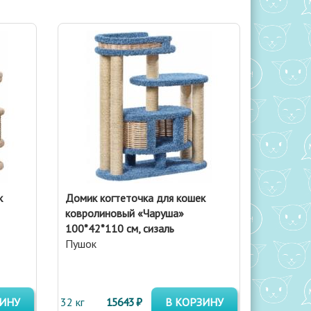
к
Домик когтеточка для кошек
ковролиновый «Чаруша»
100*42*110 см, сизаль
Пушок
ЗИНУ
32 кг
15643 ₽
В КОРЗИНУ