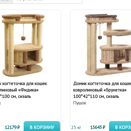
 когтеточка для кошек
Домик когтеточка для коше
линовый «Фидика»
ковролиновый «Брунетка»
*100 см, сизаль
100*42*110 см, сизаль
к
Пушок
12179 ₽
В КОРЗИНУ
25 кг
15643 ₽
В КОР