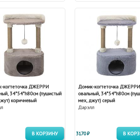
к-когтеточка ДЖЕРРИ
Домик-когтеточка ДЖЕРРИ
ный, 34*54*h80см (пушистый
овальный, 34*54*h80см (пу
джут) коричневый
мех, джут) серый
лл
Дарэлл
В КОРЗИНУ
3170 ₽
В КОР