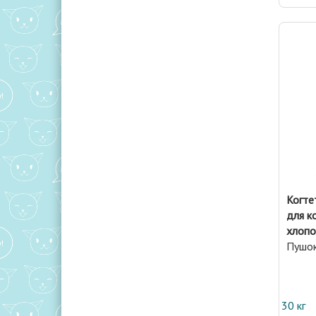
Когте
для к
хлопо
Пушо
30 кг