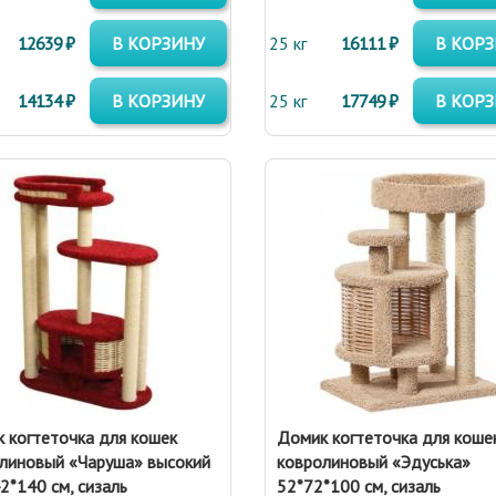
12639 ₽
В КОРЗИНУ
25 кг
16111 ₽
В КОР
14134 ₽
В КОРЗИНУ
25 кг
17749 ₽
В КОР
 когтеточка для кошек
Домик когтеточка для коше
линовый «Чаруша» высокий
ковролиновый «Эдуська»
2*140 см, сизаль
52*72*100 см, сизаль