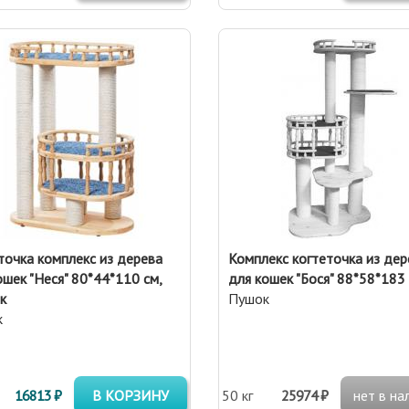
точка комплекс из дерева
Комплекс когтеточка из дер
ошек "Неся" 80*44*110 см,
для кошек "Бося" 88*58*183
к
Пушок
к
16813 ₽
В КОРЗИНУ
50 кг
25974 ₽
нет в на