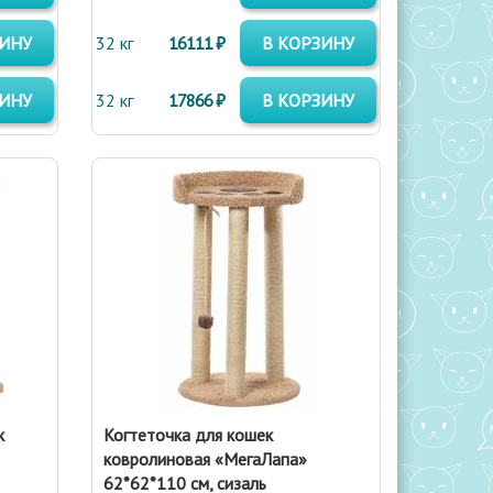
ЗИНУ
32 кг
16111 ₽
В КОРЗИНУ
ЗИНУ
32 кг
17866 ₽
В КОРЗИНУ
к
Когтеточка для кошек
ковролиновая «МегаЛапа»
62*62*110 см, сизаль