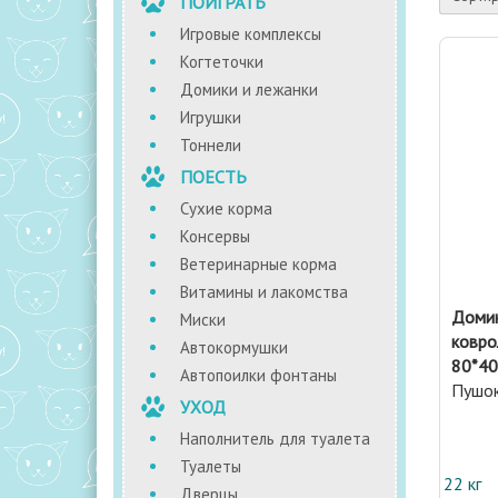
ПОИГРАТЬ
Игровые комплексы
Когтеточки
Домики и лежанки
Игрушки
Тоннели
ПОЕСТЬ
Сухие корма
Консервы
Ветеринарные корма
Витамины и лакомства
Домик
Миски
ковро
Автокормушки
80*40
Автопоилки фонтаны
Пушо
УХОД
Наполнитель для туалета
Туалеты
22 кг
Дверцы