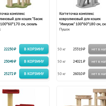
точка комплекс
Когтеточка комплекс
линовый для кошек "Басик
ковролиновый для кошек
 100*60*170 см, сизаль
"Иннусик" 100*60*180 см, си
к
Пушок
22230 ₽
В КОРЗИНУ
50 кг
23319 ₽
нет в на
23049 ₽
В КОРЗИНУ
50 кг
24021 ₽
нет в на
25272 ₽
В КОРЗИНУ
50 кг
26010 ₽
нет в на