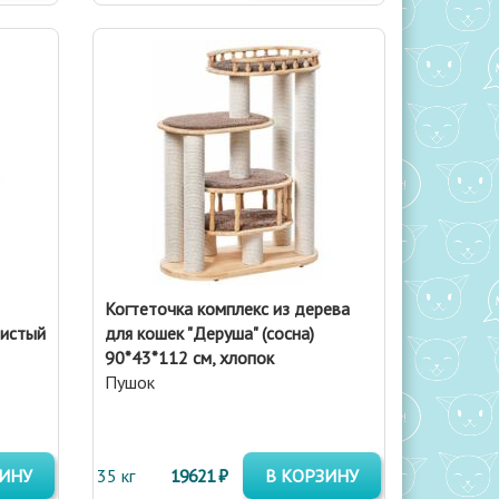
Когтеточка комплекс из дерева
шистый
для кошек "Деруша" (сосна)
90*43*112 см, хлопок
Пушок
ЗИНУ
35 кг
19621 ₽
В КОРЗИНУ