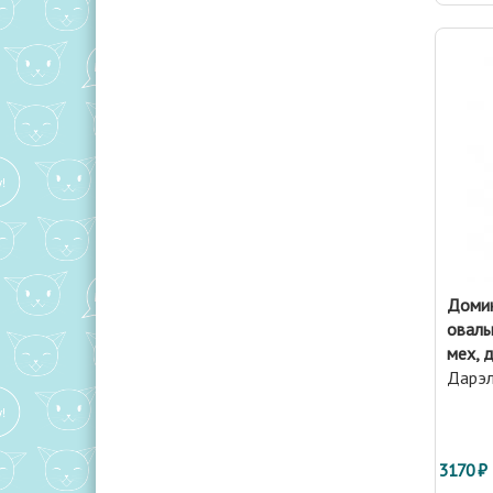
Доми
оваль
мех, 
Дарэ
3170 ₽