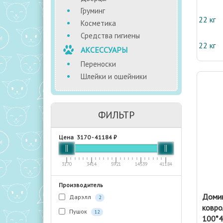
Груминг
22 кг
Косметика
Средства гигиены
22 кг
АКСЕССУАРЫ
Переноски
Шлейки и ошейники
ФИЛЬТР
Цена
3170
-
41184
₽
3170
3414
5921
14539
41184
Производитель
Домик
Дарэлл
2
ковро
Пушок
12
100*4