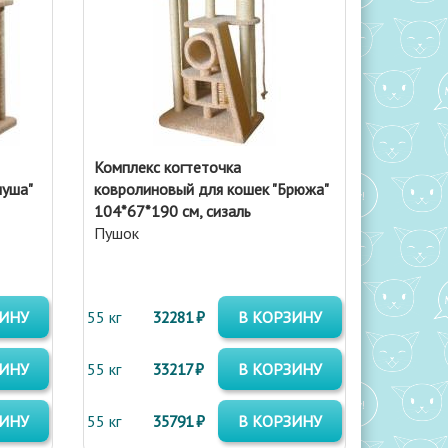
Комплекс когтеточка
луша"
ковролиновый для кошек "Брюжа"
104*67*190 см, сизаль
Пушок
ЗИНУ
55 кг
32281 ₽
В КОРЗИНУ
ЗИНУ
55 кг
33217 ₽
В КОРЗИНУ
ЗИНУ
55 кг
35791 ₽
В КОРЗИНУ