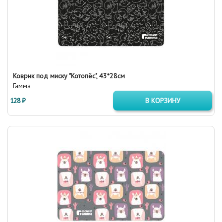
Коврик под миску "Котопёс", 43*28см
Гамма
128 ₽
В КОРЗИНУ