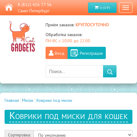
8 (812) 426 77 56
0 (0 ₽)
Toggl
Санкт-Петербург
naviga
круглосуточно
Приём заказов:
Обработка заказов:
ПН-ВС с 10:00 до 22:00
Вход
Регистрация
Главная
Миски
Коврики под миски
Коврики под миски для кошек
Сортировка: