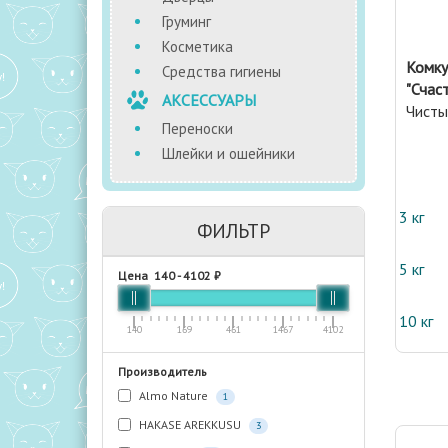
Груминг
Косметика
Комку
Средства гигиены
"Счаст
АКСЕССУАРЫ
Чисты
Переноски
Шлейки и ошейники
3 кг
ФИЛЬТР
5 кг
Цена
140
-
4102
₽
10 кг
140
169
461
1467
4102
Производитель
Almo Nature
1
HAKASE AREKKUSU
3