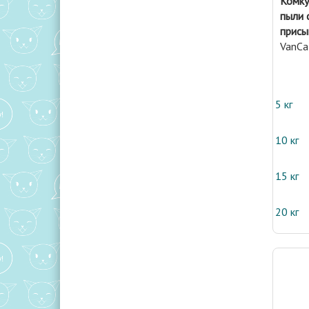
Комку
пыли 
присы
VanCa
5 кг
10 кг
15 кг
20 кг