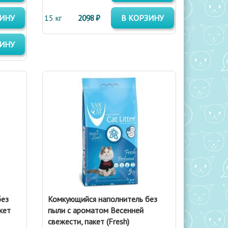
ЗИНУ
15 кг
2098 ₽
В КОРЗИНУ
ЗИНУ
без
Комкующийся наполнитель без
кет
пыли с ароматом Весенней
свежести, пакет (Fresh)