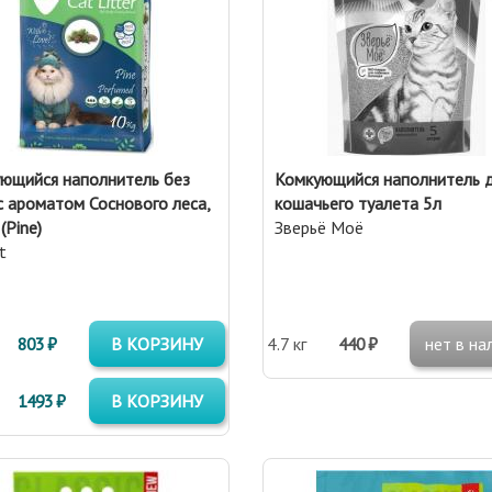
ющийся наполнитель без
Комкующийся наполнитель 
с ароматом Соснового леса,
кошачьего туалета 5л
(Pine)
Зверьё Моё
t
803 ₽
В КОРЗИНУ
4.7 кг
440 ₽
нет в на
1493 ₽
В КОРЗИНУ