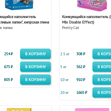
ющийся наполнитель
Комкующийся наполнитель (
ливые лапки", кипрская глина
Mix Double Effect)
е лапки
Pretty Cat
254 ₽
В КОРЗИНУ
2.5 кг
308 ₽
В КОР
675 ₽
В КОРЗИНУ
5 кг
562 ₽
В КОР
805 ₽
В КОРЗИНУ
10 кг
910 ₽
В КОР
20 кг
1665 ₽
В КОР