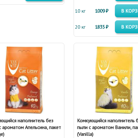
10 кг
1009 ₽
В КОР
20 кг
1835 ₽
В КОР
ющийся наполнитель без
Комкующийся наполнитель 
с ароматом Апельсина, пакет
пыли с ароматом Ванили, па
e)
(Vanilla)