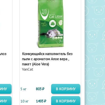
Алоэ
Комкующийся наполнитель без
пыли с ароматом Алое вера ,
пакет (Aloe Vera)
VanCat
ЗИНУ
5 кг
803 ₽
В КОРЗИНУ
ЗИНУ
10 кг
1493 ₽
В КОРЗИНУ