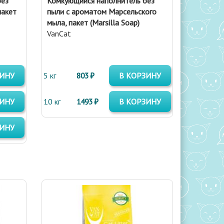
без
Комкующийся наполнитель без
пакет
пыли с ароматом Марсельского
мыла, пакет (Marsilla Soap)
VanCat
ЗИНУ
5 кг
803 ₽
В КОРЗИНУ
ЗИНУ
10 кг
1493 ₽
В КОРЗИНУ
ЗИНУ