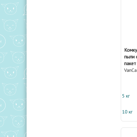
Комку
пыли 
пакет 
VanCa
5 кг
10 кг