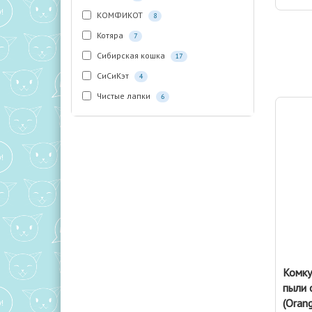
КОМФИКОТ
8
Котяра
7
Сибирская кошка
17
СиСиКэт
4
Чистые лапки
6
Комку
пыли 
(Orang