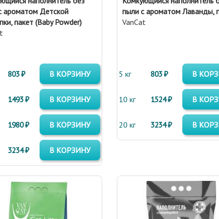
ющийся наполнитель без
Комкующийся наполнитель 
с ароматом Детской
пыли с ароматом Лаванды, 
пки, пакет (Baby Powder)
VanCat
t
803 ₽
В КОРЗИНУ
5 кг
803 ₽
В КОР
1493 ₽
В КОРЗИНУ
10 кг
1524 ₽
В КОР
1980 ₽
В КОРЗИНУ
20 кг
3234 ₽
В КОР
3234 ₽
В КОРЗИНУ