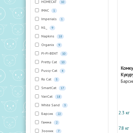
HOMECAT
10
IMAC
1
Imperials
1
N1_
9
Napkins
18
Organix
9
PI-PI-BENT
10
Pretty Cat
10
Комку
Pussy-Cat
4
Кукур
Ro Cat
5
Барси
SmartCat
17
VanCat
18
White Sand
3
2.3 кг
Барсик
22
Гамма
2
7.8 кг
Зооник
7