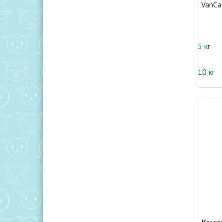
VanCa
5 кг
10 кг