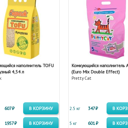
ющийся наполнитель TOFU
Комкующийся наполнитель 
узный 4,54 л
(Euro Mix Double Effect)
к
Pretty Cat
607 ₽
В КОРЗИНУ
2.5 кг
347 ₽
В КОР
1957 ₽
В КОРЗИНУ
5 кг
601 ₽
В КОР