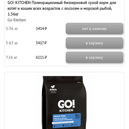
GO! KITCHEN Полнорационный беззерновой сухой корм для
котят и кошек всех возрастов с лососем и морской рыбой,
1.36кг
Go`Kitchen
1.36 кг
1414 ₽
нет в наличии
3.63 кг
3417 ₽
в корзину
7.26 кг
6111 ₽
в корзину