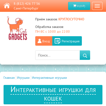
8 (812) 426 77 56
0 (0 ₽)
Toggl
Санкт-Петербург
naviga
круглосуточно
Приём заказов:
Обработка заказов:
ПН-ВС с 10:00 до 22:00
Вход
Регистрация
Главная
Игрушки
Интерактивные игрушки
Интерактивные игрушки для
кошек